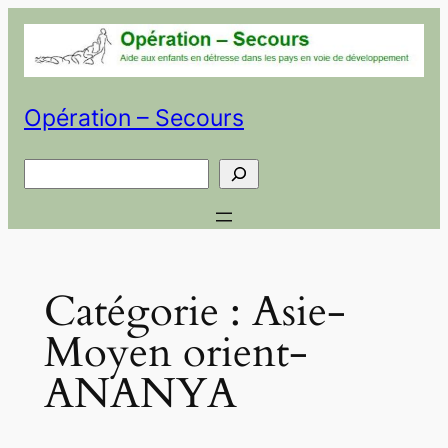
Aller
au
contenu
Opération – Secours
Rechercher
Catégorie :
Asie-
Moyen orient-
ANANYA